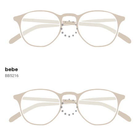
bebe
BB5216