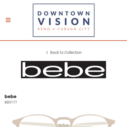
Back to Collection
bebe
BB5177