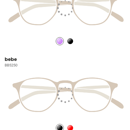
bebe
BB5250