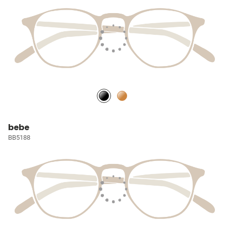
bebe
BB5188