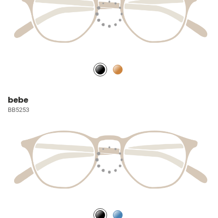
bebe
BB5253