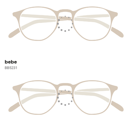
bebe
BB5231