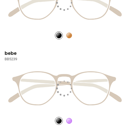
bebe
BB5239