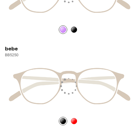
bebe
BB5250