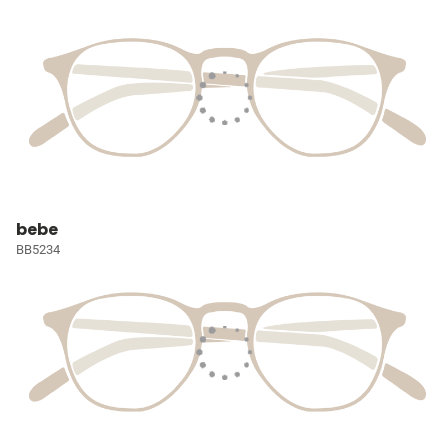
bebe
BB5234