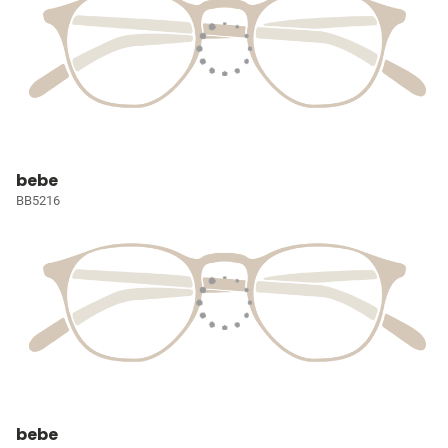
bebe
BB5216
bebe