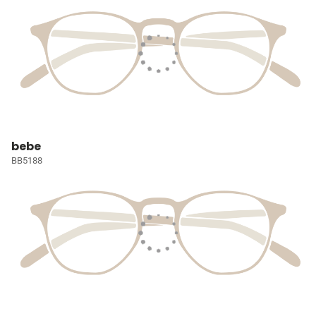
bebe
BB5188