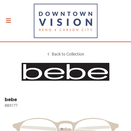
Back to Collection
bebe
BB5177